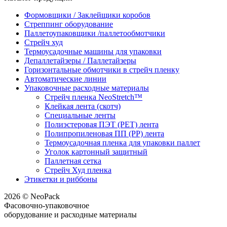
Формовщики / Заклейщики коробов
Стреппинг оборудование
Паллетоупаковщики /паллетообмотчики
Стрейч худ
Термоусадочные машины для упаковки
Депаллетайзеры / Паллетайзеры
Горизонтальные обмотчики в стрейч пленку
Автоматические линии
Упаковочные расходные материалы
Стрейч пленка NeoStretch™
Клейкая лента (скотч)
Специальные ленты
Полиэстеровая ПЭТ (PET) лента
Полипропиленовая ПП (PP) лента
Термоусадочная пленка для упаковки паллет
Уголок картонный защитный
Паллетная сетка
Стрейч Худ пленка
Этикетки и риббоны
2026 © NeoPack
Фасовочно-упаковочное
оборудование и расходные материалы