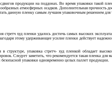
сдвигов продукции на поддонах. Во время упаковки такой плен
знообразных атмосферных осадков. Дополнительная прочность дос
итать данную пленку самым лучшим упаковочным решением для т
 стретч худ пленки удалось достичь самых высоких эксплуатац
Благодаря этому удерживающее усилие пленки действует надежн
я в структуре, упаковка стретч- худ пленкой обладает высо
тировок. Следует заметить, что рекомендуется такая пленка для
и безопасной упаковки одновременно целых паллет продукции.