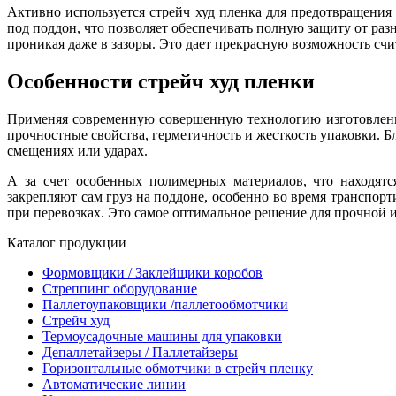
Активно используется стрейч худ пленка для предотвращения 
под поддон, что позволяет обеспечивать полную защиту от ра
проникая даже в зазоры. Это дает прекрасную возможность сч
Особенности стрейч худ пленки
Применяя современную совершенную технологию изготовления
прочностные свойства, герметичность и жесткость упаковки. 
смещениях или ударах.
А за счет особенных полимерных материалов, что находятс
закрепляют сам груз на поддоне, особенно во время транспор
при перевозках. Это самое оптимальное решение для прочной 
Каталог продукции
Формовщики / Заклейщики коробов
Стреппинг оборудование
Паллетоупаковщики /паллетообмотчики
Стрейч худ
Термоусадочные машины для упаковки
Депаллетайзеры / Паллетайзеры
Горизонтальные обмотчики в стрейч пленку
Автоматические линии