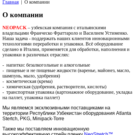
Главная
| О компании
О компании
NEOPACK
– узбекская компания с итальянскими
владельцами Франческо Фраттароло и Василием Устименко.
Наша задача - поддержать наших клиентов инновационными
технологиями переработки и упаковки. Всё оборудование
сделано в Италии, применяется для обработки, наполнения и
упаковки в различных отраслях:
- напитки: безалкогольные и алкогольные
- пищевые и не пищевые жидкости (варенье, майонез, масло,
шампунь, мыло, удобрения)
- косметическая (крема)
- химическая (удобрения, растворители, кислоты)
- транспортная упаковка (картонажное оборудование, укладка
на паллет, упаковка паллет)
Мы являемся эксклюзивными поставщиками на
территории Республики Узбекистан оборудования Atlanta
Stertch, PKG, Minipack-Torre
Также мы поставляем инновационную
высокоэффективную стрейч пленку
NeoStretch™
,