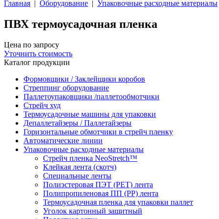
Главная
|
Оборудование
|
Упаковочные расходные материалы
ПВХ термоусадочная пленка
Цена по запросу
Уточнить стоимость
Каталог продукции
Формовщики / Заклейщики коробов
Стреппинг оборудование
Паллетоупаковщики /паллетообмотчики
Стрейч худ
Термоусадочные машины для упаковки
Депаллетайзеры / Паллетайзеры
Горизонтальные обмотчики в стрейч пленку
Автоматические линии
Упаковочные расходные материалы
Стрейч пленка NeoStretch™
Клейкая лента (скотч)
Специальные ленты
Полиэстеровая ПЭТ (PET) лента
Полипропиленовая ПП (PP) лента
Термоусадочная пленка для упаковки паллет
Уголок картонный защитный