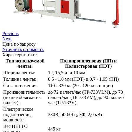
Previous
Next
Цена по запросу
Уточнить стоимость
Характеристики:
Тип используемой
Полипропиленовая (ПП) и
ленты:
Полиэстеровая (ПЭТ)
Ширина ленты:
12, 15,5 или 19 мм
Толщина ленты:
0,5 - 1,0 мм (ПЭТ) и 0,7 - 1,05 (ПП)
Сила натяжения:
110 - 320 кг (20 - 120 кг - опция)
Производительность
до 72 паллет/час (TP-733VLM), до 78
(по две обвязки на
паллет/час (ТР-733VM), до 90 паллет/
паллет):
час (ТР-733V)
Электрическое
подключение,
380В, 50-60Гц, 3Ф, 2,0 кВт
мощность:
Вес НЕТТО
445 кг
машины: