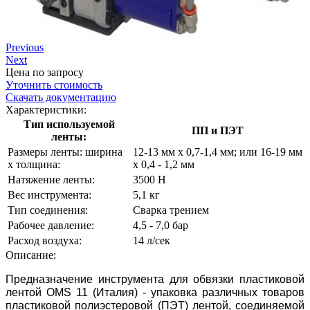
Previous
Next
Цена по запросу
Уточнить стоимость
Скачать документацию
Характеристики:
Тип используемой
ПП и ПЭТ
ленты:
Размеры ленты: ширина
12-13 мм х 0,7-1,4 мм; или 16-19 мм
х толщина:
х 0,4 - 1,2 мм
Натяжение ленты:
3500 Н
Вес инструмента:
5,1 кг
Тип соединения:
Сварка трением
Рабочее давление:
4,5 - 7,0 бар
Расход воздуха:
14 л/сек
Описание:
Предназначение инструмента для обвязки пластиковой
лентой OMS 11 (Италия) - упаковка различных товаров
пластиковой полиэстеровой (ПЭТ) лентой, соединяемой