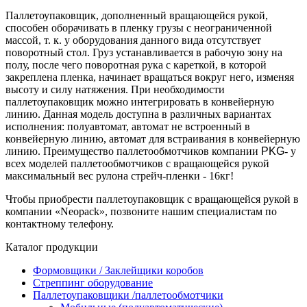
Паллетоупаковщик, дополненный вращающейся рукой,
способен оборачивать в пленку грузы с неограниченной
массой, т. к. у оборудования данного вида отсутствует
поворотный стол. Груз устанавливается в рабочую зону на
полу, после чего поворотная рука с кареткой, в которой
закреплена пленка, начинает вращаться вокруг него, изменяя
высоту и силу натяжения. При необходимости
паллетоупаковщик можно интегрировать в конвейерную
линию. Данная модель доступна в различных вариантах
исполнения: полуавтомат, автомат не встроенный в
конвейерную линию, автомат для встраивания в конвейерную
линию. Преимущество паллетообмотчиков компании
PKG
- у
всех моделей паллетообмотчиков с вращающейся рукой
максимальный вес рулона стрейч-пленки - 16кг!
Чтобы приобрести паллетоупаковщик с вращающейся рукой в
компании «Neopack», позвоните нашим специалистам по
контактному телефону.
Каталог продукции
Формовщики / Заклейщики коробов
Стреппинг оборудование
Паллетоупаковщики /паллетообмотчики