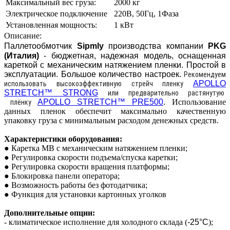
Максимальный вес груза:
2000 кг
Электрическое подключение
220В, 50Гц, 1Фаза
Установленная мощность:
1 кВт
Описание:
Паллетообмотчик
Sipmly
производства
компании
PKG
(Италия)
- бюджетная, надежная модель, оснащенная
кареткой с механическим натяжением пленки. Простой в
эксплуатации. Большое количество настроек.
Рекомендуем
APOLLO
использовать высокоэффективную стрейч пленку
STRETCH™ STRONG
или предварительно растянутую
APOLLO STRETCH™ PRE500
. Использование
плёнку
данных пленок обеспечит максимально качественную
упаковку груза с минимальным расходом денежных средств.
Характеристики оборудования:
● Каретка MB с механическим натяжением пленки;
● Регулировка скорости подъема/спуска каретки;
● Регулировка скорости вращения платформы;
● Блокировка панели оператора;
● Возможность работы без фотодатчика;
● Функция для установки картонных уголков
Дополнительные опции:
- климатическое исполнение для холодного склада (
-25°С
);