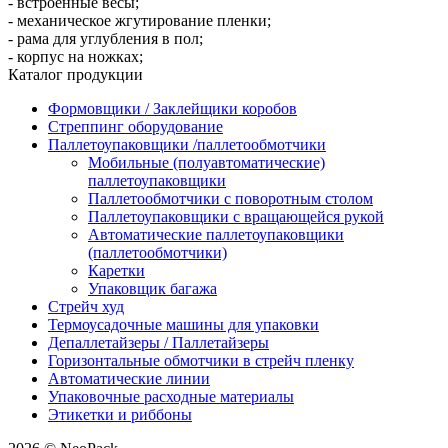
- встроенные весы;
- механическое жгутирование пленки;
- рама для углубления в пол;
- корпус на ножках;
Каталог продукции
Формовщики / Заклейщики коробов
Стреппинг оборудование
Паллетоупаковщики /паллетообмотчики
Мобильные (полуавтоматические)
паллетоупаковщики
Паллетообмотчики с поворотным столом
Паллетоупаковщики с вращающейся рукой
Автоматические паллетоупаковщики
(паллетообмотчики)
Каретки
Упаковщик багажа
Стрейч худ
Термоусадочные машины для упаковки
Депаллетайзеры / Паллетайзеры
Горизонтальные обмотчики в стрейч пленку
Автоматические линии
Упаковочные расходные материалы
Этикетки и риббоны