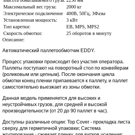
Высота обматываемого груза:
2250 мм
Максимальный вес груза:
2000 кг
Электрическое подключение
400В, 50Гц, 3Фазы
Установленная мощность:
3 кВт
Тип каретки:
EB, MPS, MPS2
Скорость обмотки:
25 оборотов в минуту
Описание:
Автоматический паллетообмотчик EDDY.
Процесс упаковки происходит без участия оператора.
Паллеты поступают на поворотный стол по конвейерам
(роликовым или цепным). После окончания цикла
обмотки конец пленки припаевается к паллету, и паллет
самостоятельно выезжает из зоны обмотки.
Данная модель применяется для высоких и
неустройчивых грузов, для средней и высокой
производительности (от 20 до 90 паллет в час).
Доступны различные опции: Top Cover - прокладка листа
сверху, для герметичной упаковки; Система
жгутирования - сжимает пленку, для витков усиления;