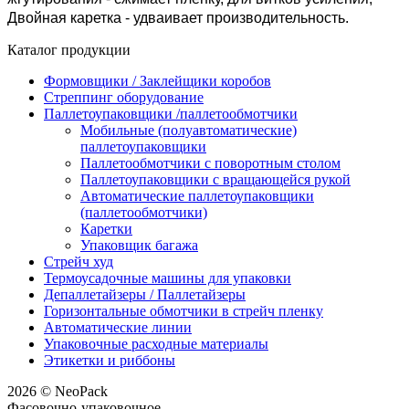
Двойная каретка - удваивает производительность.
Каталог продукции
Формовщики / Заклейщики коробов
Стреппинг оборудование
Паллетоупаковщики /паллетообмотчики
Мобильные (полуавтоматические)
паллетоупаковщики
Паллетообмотчики с поворотным столом
Паллетоупаковщики с вращающейся рукой
Автоматические паллетоупаковщики
(паллетообмотчики)
Каретки
Упаковщик багажа
Стрейч худ
Термоусадочные машины для упаковки
Депаллетайзеры / Паллетайзеры
Горизонтальные обмотчики в стрейч пленку
Автоматические линии
Упаковочные расходные материалы
Этикетки и риббоны
2026 © NeoPack
Фасовочно-упаковочное