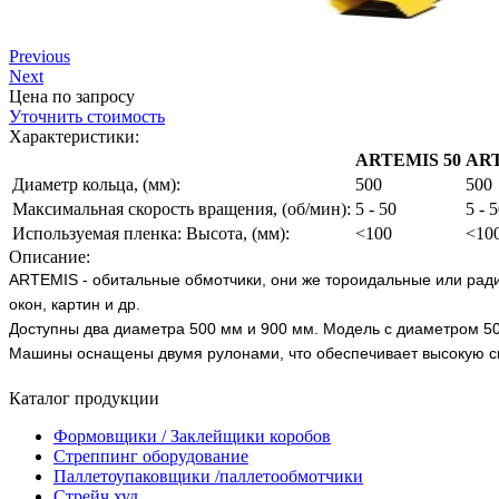
Previous
Next
Цена по запросу
Уточнить стоимость
Характеристики:
ARTEMIS 50
ART
Диаметр кольца, (мм):
500
500
Максимальная скорость вращения, (об/мин):
5 - 50
5 - 
Используемая пленка: Высота, (мм):
<100
<10
Описание:
ARTEMIS - обитальные обмотчики, они же тороидальные или ради
окон, картин и др.
Доступны два диаметра 500 мм и 900 мм. Модель с диаметром 50
Машины оснащены двумя рулонами, что обеспечивает высокую ск
Каталог продукции
Формовщики / Заклейщики коробов
Стреппинг оборудование
Паллетоупаковщики /паллетообмотчики
Стрейч худ