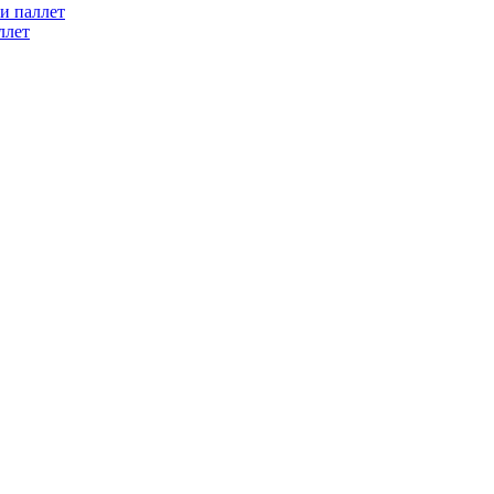
и паллет
ллет