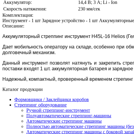
Аккумулятор:
14,4 В; 3 А; Li - Ion
Скорость натяжения:
230 мм/сек
Комплектация:
Инструмент - 1 шт Зарядное устройство - 1 шт Аккумуляторные
Описание:
Аккумуляторный стреппинг инструмент H45L-16 Helios (Ге
Дает мобильность оператору на складе, особенно при обм
долговечный механизм.
Данный инструмент позволят натянуть и закрепить стреп
поставки входят 1 шт. аккумуляторная батарея и зарядное 
Надежный, компактный, проверенный временем стрепинг
Каталог продукции
Формовщики / Заклейщики коробов
Стреппинг оборудование
Ручной стреппинг-инструмент
Полуавтоматические стреппинг-машины
Автоматические стреппинг машины
Полностью автоматические стреппинг машины (без
Автоматические стреппинг машины с боковой запа