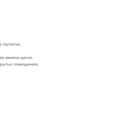
а паллетах;
ая замена щеток;
акрытых помещениях.