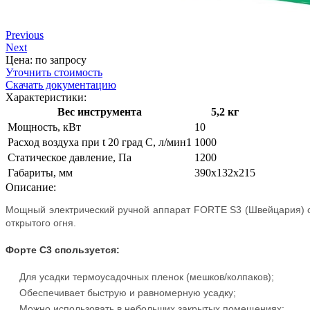
Previous
Next
Цена: по запросу
Уточнить стоимость
Скачать документацию
Характеристики:
Вес инструмента
5,2 кг
Мощность, кВт
10
Расход воздуха при t 20 град С, л/мин1
1000
Статическое давление, Па
1200
Габариты, мм
390x132х215
Описание:
Мощный электрический ручной аппарат FORTE S3 (Швейцария) с 
открытого огня.
Форте С3 спользуется:
Для усадки термоусадочных пленок (мешков/колпаков);
Обеспечивает быструю и равномерную усадку;
Можно использовать в небольших закрытых помещениях;