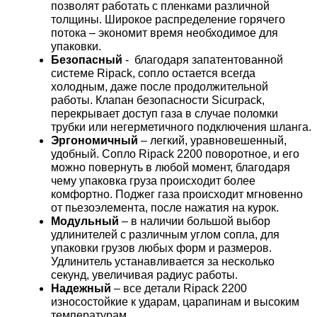
позволят работать с пленками различной
толщины. Широкое распределение горячего
потока – экономит время необходимое для
упаковки.
Безопасный
- благодаря запатентованной
системе Ripack, сопло остается всегда
холодным, даже после продолжительной
работы. Клапан безопасности Sicurpack,
перекрывает доступ газа в случае поломки
трубки или негерметичного подключения шланга.
Эргономичный
– легкий, уравновешенный,
удобный. Сопло Ripack 2200 поворотное, и его
можно повернуть в любой момент, благодаря
чему упаковка груза происходит более
комфортно. Поджег газа происходит мгновенно
от пьезоэлемента, после нажатия на курок.
Модульный
– в наличии большой выбор
удлинителей с различным углом сопла, для
упаковки грузов любых форм и размеров.
Удлинитель устанавливается за несколько
секунд, увеличивая радиус работы.
Надежный
– все детали Ripack 2200
износостойкие к ударам, царапинам и высоким
температурам.